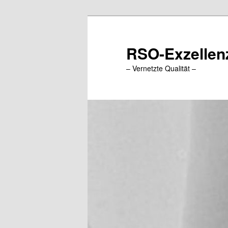
Zum
Inhalt
wechseln
RSO-Exzellenz
– Vernetzte Qualität –