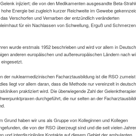
 Gelenk injiziert; die von den Medikamenten ausgesandte Beta-Strahl
e hohe Energie bei zugleich kurzer Reichweite im Gewebe gekennzei
 das Verschorfen und Vernarben der entzündlich veränderten
leimhaut für ein Nachlassen von Schwellung, Erguß und Schmerzen
hren wurde erstmals 1952 beschrieben und wird vor allem in Deutsch
inigen anderen europäischen und außereuropäischen Ländern nach wi
h eingesetzt.
 der nuklearmedizinischen Facharztausbildung ist die RSO zumeist 
 dies liegt vor allem daran, dass die Methode nur vereinzelt in deutsc
tskliniken praktiziert wird. Die überwiegende Zahl der Gelenktherapien
werpunktpraxen durchgeführt, die nur selten an der Facharztausbil
nd.
m Grund haben wir uns als Gruppe von Kolleginnen und Kollegen
efunden, die von der RSO überzeugt sind und die seit vielen Jahre
n und interdisziplinäre Kontakte auf diesem Gebiet der ambulanten