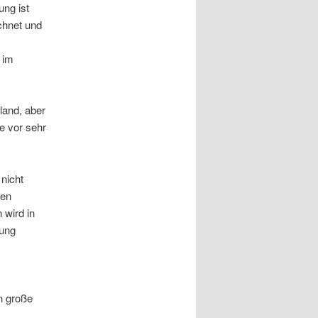
ung ist
chnet und
 im
land, aber
e vor sehr
nicht
hen
 wird in
dung
n große