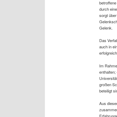
betroffene
durch ein
sorgt über
Gelenksch
Gelenk.
Das Verfa
auch in e
erfolgreic
Im Rahmen
enthalten;
Universitä
großen Sch
beteiligt si
Aus diese
zusammeng
Erfahrunge