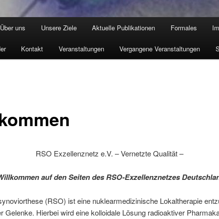
Über uns
Unsere Ziele
Aktuelle Publikationen
Formales
I
der
Kontakt
Veranstaltungen
Vergangene Veranstaltungen
S
lkommen
RSO Exzellenznetz e.V. – Vernetzte Qualität –
Willkommen auf den Seiten des RSO-Exzellenznetzes Deutschla
ynoviorthese (RSO) ist eine nuklearmedizinische Lokaltherapie entz
r Gelenke. Hierbei wird eine kolloidale Lösung radioaktiver Pharmaka