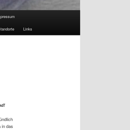
mpressum
tandorte
Links
nd!
ündlich
 in das